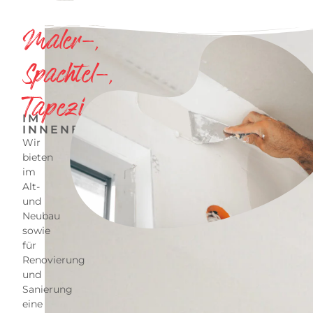
Maler-,
Spachtel-,
Tapezierarbeiten
IM
INNENBEREICH
Wir
bieten
im
Alt-
und
Neubau
sowie
für
Renovierung
und
Sanierung
eine