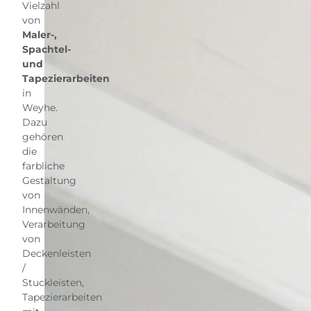
Vielzahl
von
Maler-,
Spachtel-
und
Tapezierarbeiten
in
Weyhe.
Dazu
gehören
die
farbliche
Gestaltung
von
Innenwänden,
Verarbeitung
von
Deckenleisten
/
Stuckleisten,
Tapezierarbeiten