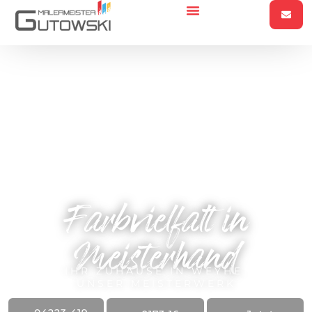
Farbvielfalt in
Meisterhand
IHR ZUHAUSE IN WEYHE,
UNSER MEISTERWERK