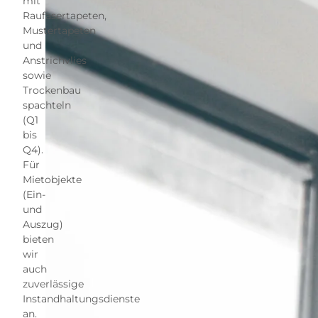
mit
Raufasertapeten,
Mustertapeten
und
Anstrichvlies
sowie
Trockenbau
spachteln
(Q1
bis
Q4).
Für
Mietobjekte
(Ein-
und
Auszug)
bieten
wir
auch
zuverlässige
Instandhaltungsdienste
an.