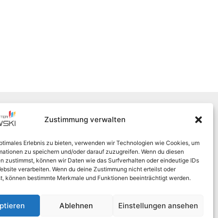
orte
Schnelleinstiege
Zustimmung verwalten
Impressum
nhorst
Datenschutz
optimales Erlebnis zu bieten, verwenden wir Technologien wie Cookies, um
shausen
Cookies
mationen zu speichern und/oder darauf zuzugreifen. Wenn du diesen
rbrok
Regionales Engagement
n zustimmst, können wir Daten wie das Surfverhalten oder eindeutige IDs
burg
ebsite verarbeiten. Wenn du deine Zustimmung nicht erteilst oder
t, können bestimmte Merkmale und Funktionen beeinträchtigt werden.
e
en
ptieren
Ablehnen
Einstellungen ansehen