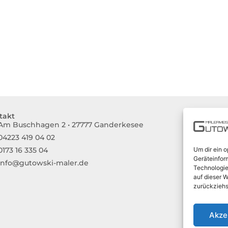
takt
Stand
Am Buschhagen 2 • 27777 Ganderkesee
Hude
04223 419 04 02
Delme
Um dir ein 
0173 16 335 04
Wilde
Geräteinfor
info@gutowski-maler.de
Schie
Technologie
Olden
auf dieser W
zurückziehs
Weyh
Stuhr
Brem
Akze